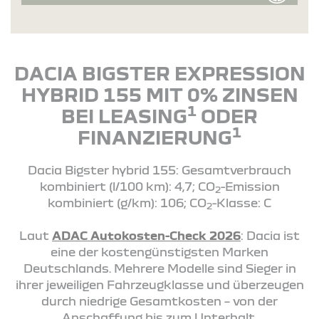
DACIA BIGSTER EXPRESSION
HYBRID 155 MIT 0% ZINSEN
1
BEI LEASING
ODER
1
FINANZIERUNG
Dacia Bigster hybrid 155: Gesamtverbrauch
kombiniert (l/100 km): 4,7; CO
-Emission
2
kombiniert (g/km): 106; CO
-Klasse: C
2
Laut
ADAC Autokosten-Check 2026
: Dacia ist
eine der kostengünstigsten Marken
Deutschlands. Mehrere Modelle sind Sieger in
ihrer jeweiligen Fahrzeugklasse und überzeugen
durch niedrige Gesamtkosten – von der
Anschaffung bis zum Unterhalt.