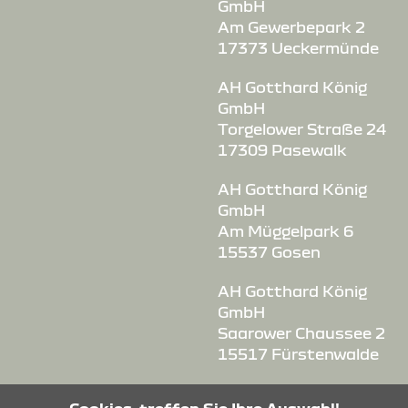
GmbH
Am Gewerbepark 2
17373 Ueckermünde
AH Gotthard König
GmbH
Torgelower Straße 24
17309 Pasewalk
AH Gotthard König
GmbH
Am Müggelpark 6
15537 Gosen
AH Gotthard König
GmbH
Saarower Chaussee 2
15517 Fürstenwalde
AH Gotthard König